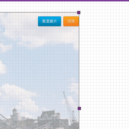
重選圖片
預覽